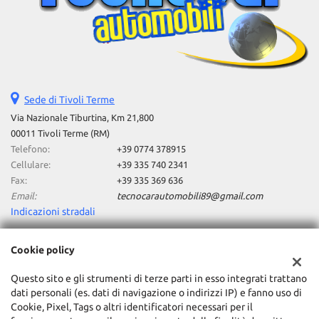
Sede di Tivoli Terme
Via Nazionale Tiburtina, Km 21,800
00011 Tivoli Terme (RM)
Telefono:
+39 0774 378915
Cellulare:
+39 335 740 2341
Fax:
+39 335 369 636
Email:
tecnocarautomobili89@gmail.com
Indicazioni stradali
Cookie policy
Dati fiscali:
Tecnocar Srl
Questo sito e gli strumenti di terze parti in esso integrati trattano
dati personali (es. dati di navigazione o indirizzi IP) e fanno uso di
Via Nazionale Tiburtina, Km 21,800, Tivoli Terme (RM)
Cookie, Pixel, Tags o altri identificatori necessari per il
C.F/P.IVA:
03541581009