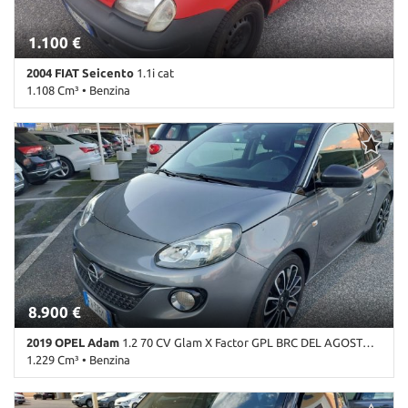
1.100 €
2004 FIAT Seicento
1.1i cat
1.108 Cm³ • Benzina
167.000 Km • Cambio Manuale (5) • Rosso pastello • 3 Porte • ABS •
Airbag • Controllo automatico clima • Immobilizzatore elettronico
8.900 €
2019 OPEL Adam
1.2 70 CV Glam X Factor GPL BRC DEL AGOSTO 2019
1.229 Cm³ • Benzina
84.000 Km • Cambio Manuale (5) • Grigio scuro metallizzato • 3