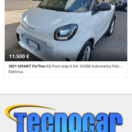
Porte • ABS • Airbag • Airbag laterali • Airbag Passeggero • Airbag
testa • Alzacristalli elettrici • Autoradio • Bluetooth • Cerchi in lega
• Chiusura centralizzata • Climatizzatore • Controllo automatico
clima • Controllo trazione • Cruise Control • ESP • Immobilizzatore
elettronico • Sedile posteriore sdoppiato • Sensori di parcheggio
posteriori • Servosterzo • Specchietti laterali elettrici • Start/Stop
Automatico • Tetto panorama • USB • Vetri oscurati • Volante in
pelle
11.500 €
2021 SMART ForTwo
EQ Pure uniprò km 10.000 Automatica Fatturab.
Elettrica
10.000 Km • Cambio Automatico (1) • Bianco pastello • 3 Porte •
ABS • Airbag • Airbag laterali • Airbag Passeggero • Airbag testa •
Alzacristalli elettrici • Autoradio • Autoradio digitale • Bluetooth •
Cerchi in lega • Chiusura centralizzata • Climatizzatore • Controllo
trazione • Cruise Control • ESP • Frenata d'emergenza assistita •
Immobilizzatore elettronico • Servosterzo • Start/Stop
Automatico • USB