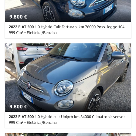
9.800 €
2022 FIAT 500
1.0 Hybrid Cult Fatturab. km 76000 Poss. legge 104
999 Cm³ • Elettrica/Benzina
76.000 Km • Cambio Manuale (6) • Nero metallizzato • 3 Porte •
ABS • Airbag • Airbag laterali • Airbag Passeggero • Airbag testa •
Alzacristalli elettrici • Autoradio • Autoradio digitale • Bluetooth •
Chiusura centralizzata • Climatizzatore • Controllo automatico
clima • Controllo trazione • Cruise Control • ESP • Fendinebbia •
Immobilizzatore elettronico • Sensori di parcheggio posteriori •
Servosterzo • Specchietti laterali elettrici • Start/Stop Automatico
• USB • Volante in pelle
9.800 €
2022 FIAT 500
1.0 Hybrid cult Uniprò km 84000 Climatronic sensor
999 Cm³ • Elettrica/Benzina
84.000 Km • Cambio Manuale (6) • Grigio metallizzato • 3 Porte •