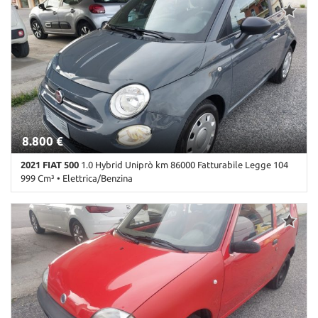
ABS • Airbag • Airbag laterali • Airbag Passeggero • Airbag testa •
Alzacristalli elettrici • Autoradio • Autoradio digitale • Bluetooth •
Chiusura centralizzata • Climatizzatore • Controllo automatico
clima • Controllo trazione • Cruise Control • ESP • Fendinebbia •
Immobilizzatore elettronico • Sedile posteriore sdoppiato •
Sensori di parcheggio posteriori • Servosterzo • Start/Stop
Automatico • USB • Volante in pelle
8.800 €
2021 FIAT 500
1.0 Hybrid Uniprò km 86000 Fatturabile Legge 104
999 Cm³ • Elettrica/Benzina
86.000 Km • Cambio Manuale (6) • Grigio pastello • 3 Porte • ABS •
Airbag • Airbag laterali • Airbag Passeggero • Airbag testa •
Alzacristalli elettrici • Autoradio • Autoradio digitale • Bluetooth •
Chiusura centralizzata • Climatizzatore • Controllo trazione • Cruise
Control • ESP • Immobilizzatore elettronico • Servosterzo •
Start/Stop Automatico • USB