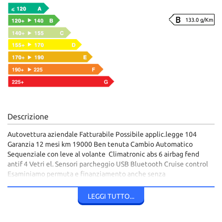
133.0 g/Km
Descrizione
Autovettura aziendale Fatturabile Possibile applic.legge 104
Garanzia 12 mesi km 19000 Ben tenuta Cambio Automatico
Sequenziale con leve al volante Climatronic abs 6 airbag fend
antif 4 Vetri el. Sensori parcheggio USB Bluetooth Cruise control
Esaminiamo permuta e finanziamento anche senza
anticipo,Visibile in via tiburtina al km 21,800 tivoli terme(bagni di
tivoli) telefono 0774532388 0774378915 335369636
LEGGI TUTTO...
3357402341 Si consiglia di telefonare per la disponibilità della
vettura.L'Azienda declina ogni responsabilità su eventuali