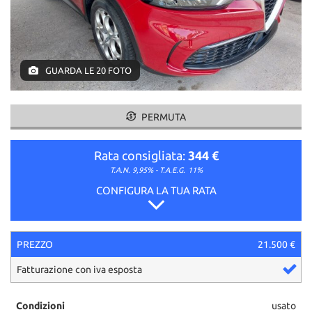
GUARDA LE 20 FOTO
PERMUTA
Rata consigliata:
344 €
T.A.N. 9,95% - T.A.E.G.
11%
CONFIGURA LA TUA RATA
PREZZO
21.500 €
Fatturazione con iva esposta
Condizioni
usato