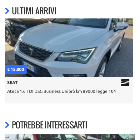
ULTIMI ARRIVI
€ 15.800
€
SEAT
Ateca 1.6 TDI DSG Business Uniprò km 89000 legge 104
T
POTREBBE INTERESSARTI