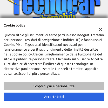
Cookie policy
Questo sito e gli strumenti di terze parti in esso integrati trattano
dati personali (es. dati di navigazione o indirizzi IP) e fanno uso di
Cookie, Pixel, Tags o altri identificatori necessari per il
Sede di Tivoli Terme
funzionamento e per il raggiungimento delle finalità descritte
Via Nazionale Tiburtina, Km 21,800
nella cookie policy, tra cui il miglioramento delle funzionalità del
00011 Tivoli Terme (RM)
sito e la pubblicità personalizzata. Cliccando sul pulsante Accetta
Telefono:
+39 0774 378915
Tutti dichiari di accettare l'utilizzo di queste tecnologie. In
Cellulare:
+39 335 740 2341
alternativa puoi personalizzare le tue scelte tramite l'apposito
Fax:
+39 335 369 636
pulsante. Scopri di più e personalizza.
Email:
tecnocarautomobili89@gmail.com
Indicazioni stradali
Scopri di più e personalizza
Accetta tutti
Dati fiscali:
Tecnocar Srl