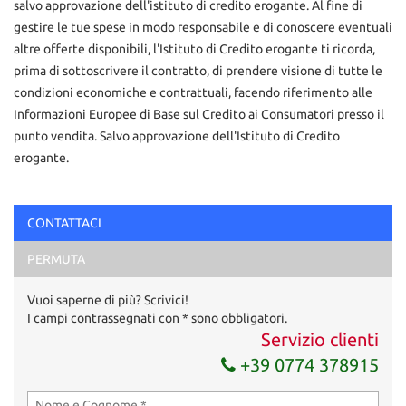
salvo approvazione dell'istituto di credito erogante. Al fine di
gestire le tue spese in modo responsabile e di conoscere eventuali
altre offerte disponibili, l'Istituto di Credito erogante ti ricorda,
prima di sottoscrivere il contratto, di prendere visione di tutte le
condizioni economiche e contrattuali, facendo riferimento alle
Informazioni Europee di Base sul Credito ai Consumatori presso il
punto vendita. Salvo approvazione dell'Istituto di Credito
erogante.
Ho letto e accetto
l'informativa privacy
*
CONTATTACI
Acconsento al trattamento dei miei dati per finalità di
PERMUTA
marketing
Vuoi saperne di più? Scrivici!
Invia la tua richiesta
I campi contrassegnati con * sono obbligatori.
Servizio clienti
+39 0774 378915