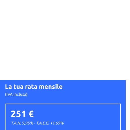
La tua rata mensile
(IVA inclusa)
251 €
T.A.N. 9,95% - T.A.E.G.
11,69
%