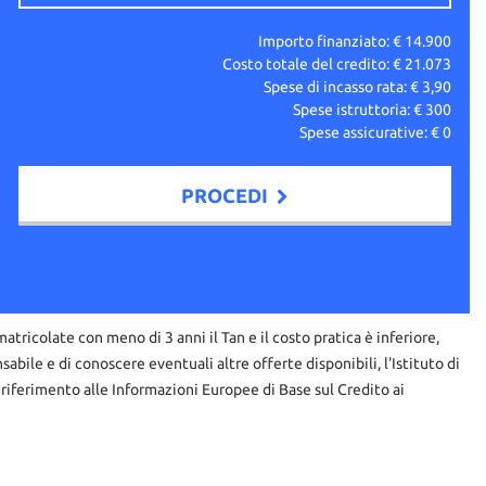
Importo finanziato: €
14.900
Costo totale del credito: €
21.073
Spese di incasso rata: €
3,90
Spese istruttoria: €
300
Spese assicurative: €
0
PROCEDI
matricolate con meno di 3 anni il Tan e il costo pratica è inferiore,
abile e di conoscere eventuali altre offerte disponibili, l'Istituto di
 riferimento alle Informazioni Europee di Base sul Credito ai