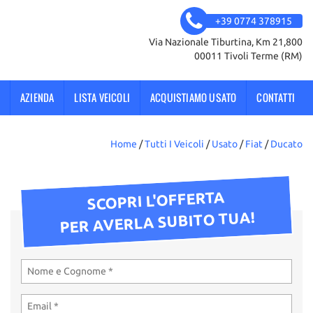
+39 0774 378915
Via Nazionale Tiburtina, Km 21,800
00011 Tivoli Terme (RM)
AZIENDA
LISTA VEICOLI
ACQUISTIAMO USATO
CONTATTI
Home
/
Tutti I Veicoli
/
Usato
/
Fiat
/
Ducato
SCOPRI L'OFFERTA
PER AVERLA SUBITO TUA!