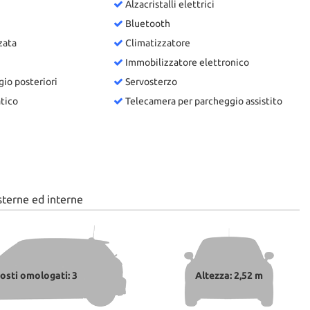
Alzacristalli elettrici
Bluetooth
zata
Climatizzatore
Immobilizzatore elettronico
gio posteriori
Servosterzo
tico
Telecamera per parcheggio assistito
sterne ed interne
osti omologati: 3
Altezza: 2,52 m