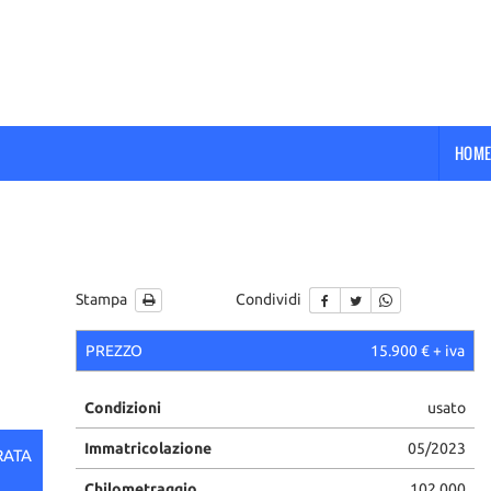
HOME
Stampa
Condividi
PREZZO
15.900 € + iva
Condizioni
usato
Immatricolazione
05/2023
RATA
Chilometraggio
102.000