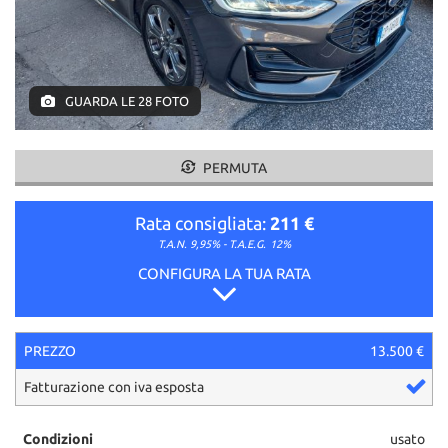
GUARDA LE 28 FOTO
PERMUTA
Rata consigliata:
211 €
T.A.N. 9,95% - T.A.E.G.
12%
CONFIGURA LA TUA RATA
PREZZO
13.500 €
Fatturazione con iva esposta
Condizioni
usato