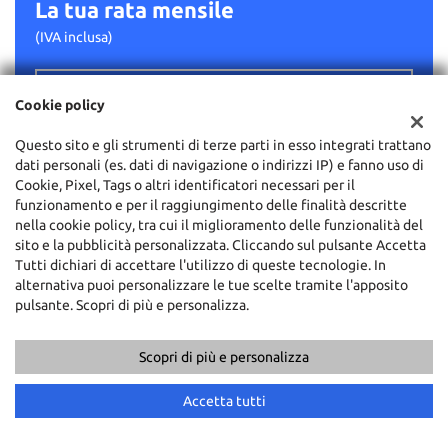
La tua rata mensile
(IVA inclusa)
211 €
Cookie policy
T.A.N. 9,95% - T.A.E.G.
11,94
%
Questo sito e gli strumenti di terze parti in esso integrati trattano
dati personali (es. dati di navigazione o indirizzi IP) e fanno uso di
Cookie, Pixel, Tags o altri identificatori necessari per il
Importo finanziato: €
12.500
funzionamento e per il raggiungimento delle finalità descritte
Costo totale del credito: €
17.731
nella cookie policy, tra cui il miglioramento delle funzionalità del
Spese di incasso rata: €
3,90
sito e la pubblicità personalizzata. Cliccando sul pulsante Accetta
Spese istruttoria: €
300
Tutti dichiari di accettare l'utilizzo di queste tecnologie. In
Spese assicurative: €
0
alternativa puoi personalizzare le tue scelte tramite l'apposito
pulsante. Scopri di più e personalizza.
PROCEDI
Scopri di più e personalizza
Chiama
Contatta un consulente
Accetta tutti
Contattaci
Messaggio pubblicitario con finalità promozionale. I valori in
tabella sono indicativi si riferiscono all'acquisto di vetture usate ,