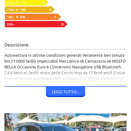
Descrizione
Autovettura in ottime condizioni generali Veramente ben tenuta
km 213000 Sedili impeccabili Meccanica ok Carrozzeria ok MOLTO
BELLA Occasione Euro 6 Climatronic Navigatore USB Bluetooth
Cd 4 Vetri el. Sedili misto pelle Cerchi lega da 17 fend antif. Cruise
control Sensori parcheggio Retrocamera Portellone elettrico Full
Optional Esaminiamo permuta e finanziamento anche senza
anticipo,Visibile in via tiburtina al km 21,800 tivoli terme(bagni di
LEGGI TUTTO...
tivoli) telefono 0774532388 0774378915 335369636
3357402341 Si consiglia di telefonare per la disponibilità della
vettura.L'Azienda declina ogni responsabilità su eventuali
incongruenze degli annunci dovuti ad allestimento optional di
serie e non.