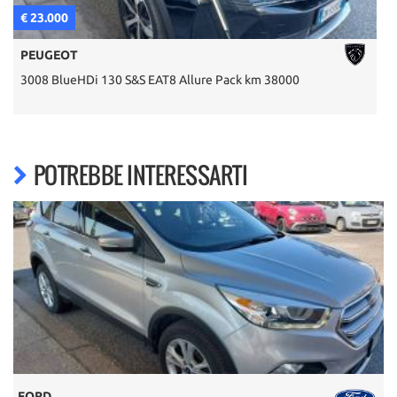
€ 23.000
€
PEUGEOT
3008 BlueHDi 130 S&S EAT8 Allure Pack km 38000
S
POTREBBE INTERESSARTI
FORD