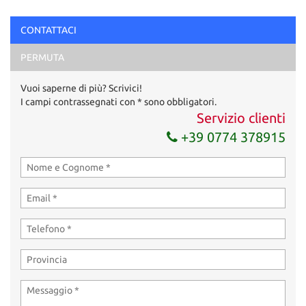
Ho letto e accetto
l'informativa privacy
*
CONTATTACI
Acconsento al trattamento dei miei dati per finalità di
PERMUTA
marketing
Vuoi saperne di più? Scrivici!
Invia la tua richiesta
I campi contrassegnati con * sono obbligatori.
Servizio clienti
+39 0774 378915