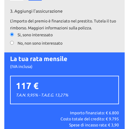
3.
Aggiungi l'assicurazione
L'importo del premio è finanziato nel prestito. Tutela il tuo
rimborso. Maggiori informazioni sulla polizza.
Si, sono interessato
No, non sono interessato
La tua rata mensile
(IVA inclusa)
117 €
T.A.N. 9,95% - T.A.E.G.
13,27
%
Importo finanziato: €
6.800
Costo totale del credito: €
9.795
Spese di incasso rata: €
3,90