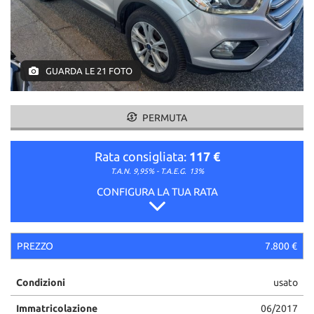
GUARDA LE 21 FOTO
PERMUTA
Rata consigliata:
117 €
T.A.N. 9,95% - T.A.E.G.
13%
CONFIGURA LA TUA RATA
PREZZO
7.800 €
Condizioni
usato
Immatricolazione
06/2017