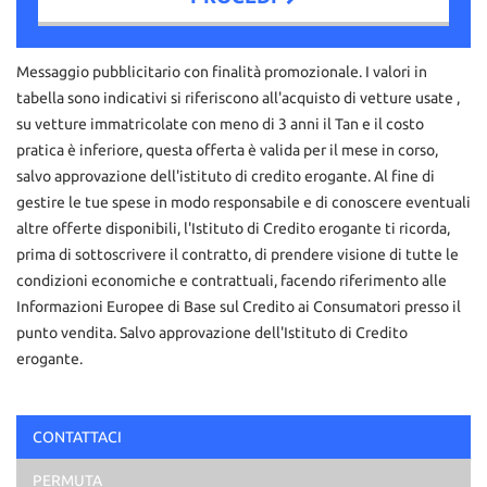
Contattaci
Messaggio pubblicitario con finalità promozionale. I valori in
tabella sono indicativi si riferiscono all'acquisto di vetture usate ,
su vetture immatricolate con meno di 3 anni il Tan e il costo
pratica è inferiore, questa offerta è valida per il mese in corso,
salvo approvazione dell'istituto di credito erogante. Al fine di
gestire le tue spese in modo responsabile e di conoscere eventuali
altre offerte disponibili, l'Istituto di Credito erogante ti ricorda,
prima di sottoscrivere il contratto, di prendere visione di tutte le
condizioni economiche e contrattuali, facendo riferimento alle
Informazioni Europee di Base sul Credito ai Consumatori presso il
punto vendita. Salvo approvazione dell'Istituto di Credito
erogante.
Ho letto e accetto
l'informativa privacy
*
CONTATTACI
Acconsento al trattamento dei miei dati per finalità di
PERMUTA
marketing