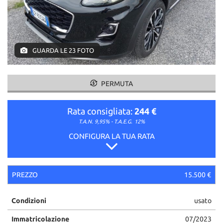
GUARDA LE 23 FOTO
PERMUTA
Rata consigliata:
244 €
T.A.N. 9,95% - T.A.E.G.
12%
CONFIGURA LA TUA RATA
PREZZO
15.500 €
Condizioni
usato
Immatricolazione
07/2023