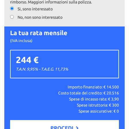
rimborso. Maggiori informazioni sulla polizza.
Si, sono interessato
No, non sono interessato
La tua rata mensile
(IVA inclusa)
244 €
T.A.N. 9,95% - T.A.E.G.
11,73
%
Importo finanziato: €
14.500
Costo totale del credito: €
20.516
Spese di incasso rata: €
3,90
Spese istruttoria: €
300
Spese assicurative: €
0
PROCEDI