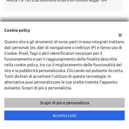
Ateca 1.6 TDI DSG Business Uniprò km 89000 legge 104
T
POTREBBE INTERESSARTI
Cookie policy
Questo sito e gli strumenti di terze parti in esso integrati trattano
dati personali (es. dati di navigazione o indirizzi IP) e fanno uso di
Cookie, Pixel, Tags o altri identificatori necessari per il
funzionamento e per il raggiungimento delle finalità descritte
nella cookie policy, tra cui il miglioramento delle funzionalità del
sito e la pubblicità personalizzata. Cliccando sul pulsante Accetta
Tutti dichiari di accettare l'utilizzo di queste tecnologie. In
alternativa puoi personalizzare le tue scelte tramite l'apposito
pulsante. Scopri di più e personalizza.
FORD
Scopri di più e personalizza
Chiama
Contatta un consulente
Puma 1.0 EcoBoost Hybrid 125 CV S&S Titanium X
Accetta tutti