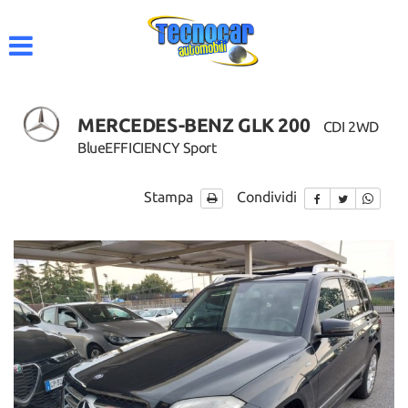
HOME
AZIENDA
MERCEDES-BENZ GLK 200
CDI 2WD
LISTA VEICOLI
BlueEFFICIENCY Sport
ACQUISTIAMO USATO
Stampa
Condividi
CONTATTI