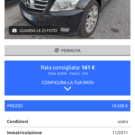
GUARDA LE 25 FOTO
PERMUTA
Rata consigliata:
161 €
T.A.N. 9,95% - T.A.E.G.
12%
CONFIGURA LA TUA RATA
PREZZO
10.500 €
Condizioni
usato
Immatricolazione
11/2011