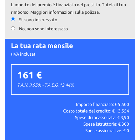
L'importo del premio è finanziato nel prestito. Tutela il tuo
rimborso. Maggiori informazioni sulla polizza.
Si, sono interessato
No, non sono interessato
La tua rata mensile
(IVA inclusa)
161 €
T.A.N. 9,95% - T.A.E.G.
12,44
%
Importo finanziato: €
9.500
Costo totale del credito: €
13.554
Spese di incasso rata: €
3,90
Spese istruttoria: €
300
Spese assicurative: €
0