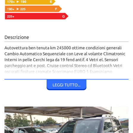
Descrizione
Autovettura ben tenuta km 245000 ottime condizioni generali
Cambio Automatico Sequenziale con Leve al volante Climatronic
Interni in pelle Cerchi lega da 19 fend antif. 4 Vetri el. Sensori
parcheggio ant e post. Cruise control Stereo cd Bluetooth Vetri
oscurati finiture cromate Scorrimano EURO 5 Esaminiamo
permuta e finanziamento anche senza anticipo,Visibile in via
tiburtina al km 21,800 tivoli terme(bagni di tivoli) telefono
LEGGI TUTTO...
0774532388 0774378915 335369636 3357402341 Si consiglia di
telefonare per la disponibilità della vettura.L'Azienda declina ogni
responsabilità su eventuali incongruenze degli annunci dovuti ad
allestimento optional di serie e non.