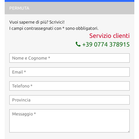
Acconsento al trattamento dei miei dati per finalità di
PERMUTA
marketing
Vuoi saperne di più? Scrivici!
Invia la tua richiesta
I campi contrassegnati con * sono obbligatori.
Servizio clienti
+39 0774 378915