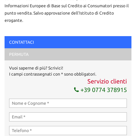
Informazioni Europee di Base sul Credito ai Consumatori presso il
punto vendita. Salvo approvazione dell'Istituto di Credito
erogante.
Ho letto e accetto
l'informativa privacy
*
CONTATTACI
Acconsento al trattamento dei miei dati per finalità di
PERMUTA
marketing
Vuoi saperne di più? Scrivici!
Invia la tua richiesta
I campi contrassegnati con * sono obbligatori.
Servizio clienti
+39 0774 378915