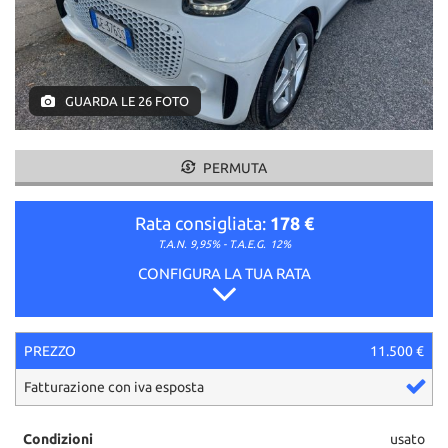
GUARDA LE 26 FOTO
PERMUTA
Rata consigliata:
178 €
T.A.N. 9,95% - T.A.E.G.
12%
CONFIGURA LA TUA RATA
PREZZO
11.500 €
Fatturazione con iva esposta
Condizioni
usato