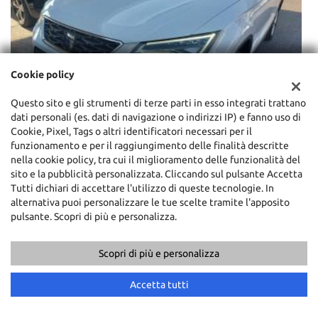
Cookie policy
€ 15.800
€
Questo sito e gli strumenti di terze parti in esso integrati trattano
SEAT
dati personali (es. dati di navigazione o indirizzi IP) e fanno uso di
Ateca 1.6 TDI DSG Business Uniprò km 89000 legge 104
T
Cookie, Pixel, Tags o altri identificatori necessari per il
funzionamento e per il raggiungimento delle finalità descritte
nella cookie policy, tra cui il miglioramento delle funzionalità del
sito e la pubblicità personalizzata. Cliccando sul pulsante Accetta
Tutti dichiari di accettare l'utilizzo di queste tecnologie. In
POTREBBE INTERESSARTI
alternativa puoi personalizzare le tue scelte tramite l'apposito
pulsante. Scopri di più e personalizza.
Scopri di più e personalizza
Chiama
Contatta un consulente
Accetta tutti