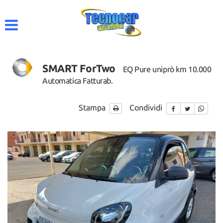
HOME
AZIENDA
SMART ForTwo
EQ Pure uniprò km 10.000
LISTA VEICOLI
Automatica Fatturab.
ACQUISTIAMO USATO
Stampa
Condividi
CONTATTI