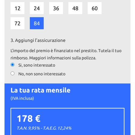
12
24
36
48
60
72
84
3.
Aggiungi l'assicurazione
L'importo del premio è finanziato nel prestito. Tutela il tuo
rimborso. Maggiori informazioni sulla polizza.
Si, sono interessato
No, non sono interessato
La tua rata mensile
(IVA inclusa)
178 €
T.A.N. 9,95% - T.A.E.G.
12,24
%