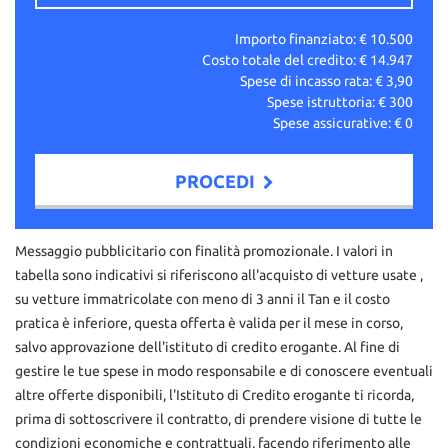
Importo finanziato: €
10.500
Costo totale del credito: €
14.947
Spese di incasso rata: €
3,90
Spese istruttoria: €
300
Spese assicurative: €
0
PROCEDI
Contattaci
Messaggio pubblicitario con finalità promozionale. I valori in
tabella sono indicativi si riferiscono all'acquisto di vetture usate ,
su vetture immatricolate con meno di 3 anni il Tan e il costo
pratica è inferiore, questa offerta è valida per il mese in corso,
salvo approvazione dell'istituto di credito erogante. Al fine di
gestire le tue spese in modo responsabile e di conoscere eventuali
altre offerte disponibili, l'Istituto di Credito erogante ti ricorda,
prima di sottoscrivere il contratto, di prendere visione di tutte le
condizioni economiche e contrattuali, facendo riferimento alle