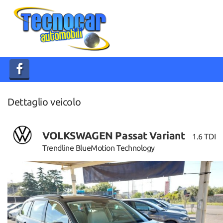
HOME
AZIENDA
LISTA VEICOLI
Dettaglio veicolo
ACQUISTIAMO USATO
CONTATTI
VOLKSWAGEN Passat Variant
1.6 TDI
Trendline BlueMotion Technology