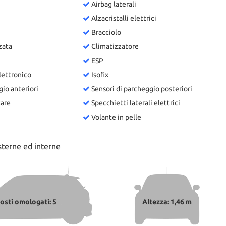
Airbag laterali
Alzacristalli elettrici
Bracciolo
zata
Climatizzatore
ESP
lettronico
Isofix
io anteriori
Sensori di parcheggio posteriori
tare
Specchietti laterali elettrici
Volante in pelle
sterne ed interne
osti omologati: 5
Altezza: 1,46 m