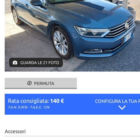
GUARDA LE 21 FOTO
PERMUTA
Rata consigliata:
140 €
CONFIGURA LA TUA 
T.A.N. 9,95% - T.A.E.G.
13%
Accessori