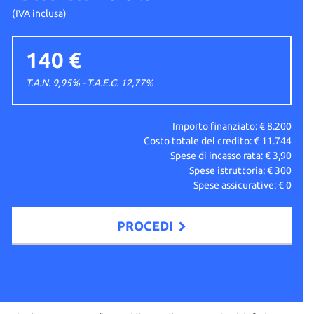
(IVA inclusa)
140 €
T.A.N. 9,95% - T.A.E.G.
12,77
%
Importo finanziato: €
8.200
Costo totale del credito: €
11.744
Spese di incasso rata: €
3,90
Spese istruttoria: €
300
Spese assicurative: €
0
PROCEDI