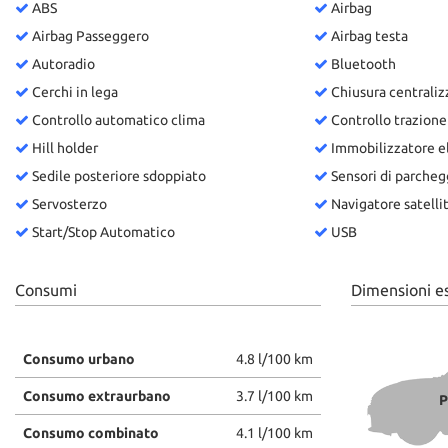
ABS
Airbag
Airbag Passeggero
Airbag testa
Autoradio
Bluetooth
Cerchi in lega
Chiusura centraliz
Controllo automatico clima
Controllo trazione
Hill holder
Immobilizzatore e
Sedile posteriore sdoppiato
Sensori di parchegg
Servosterzo
Navigatore satelli
Start/Stop Automatico
USB
Consumi
Dimensioni e
Consumo urbano
4.8 l/100 km
Consumo extraurbano
3.7 l/100 km
P
Consumo combinato
4.1 l/100 km