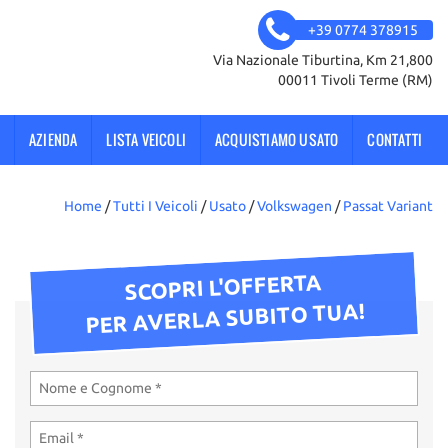
+39 0774 378915
Via Nazionale Tiburtina, Km 21,800
00011 Tivoli Terme (RM)
AZIENDA
LISTA VEICOLI
ACQUISTIAMO USATO
CONTATTI
Home
/
Tutti I Veicoli
/
Usato
/
Volkswagen
/
Passat Variant
SCOPRI L'OFFERTA
PER AVERLA SUBITO TUA!