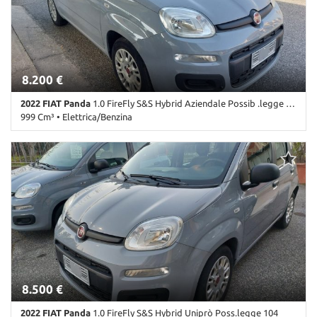
8.200 €
2022 FIAT Panda
1.0 FireFly S&S Hybrid Aziendale Possib .legge 104
999 Cm³ • Elettrica/Benzina
107.000 Km • Cambio Manuale (6) • Grigio pastello • 5 Porte • ABS •
Airbag • Airbag Passeggero • Airbag testa • Alzacristalli elettrici •
Antifurto • Autoradio • Cerchi in lega • Chiusura centralizzata •
Climatizzatore • Controllo trazione • ESP • Immobilizzatore
elettronico • Lettore CD • Servosterzo • Start/Stop Automatico •
USB
8.500 €
2022 FIAT Panda
1.0 FireFly S&S Hybrid Uniprò Poss.legge 104