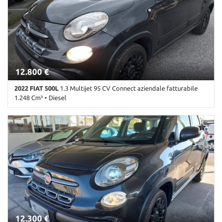
Control • ESP • Immobilizzatore elettronico • Servosterzo •
Start/Stop Automatico • USB
12.800 €
2022 FIAT 500L
1.3 Multijet 95 CV Connect aziendale fatturabile
1.248 Cm³ • Diesel
113.000 Km • Cambio Manuale (5) • Antracite metallizzato • 5 Porte
• ABS • Airbag • Airbag laterali • Airbag Passeggero • Airbag testa
• Alzacristalli elettrici • Autoradio • Bluetooth • Chiusura
centralizzata • Climatizzatore • Controllo trazione • Cruise Control
• ESP • Immobilizzatore elettronico • Servosterzo • Start/Stop
Automatico • USB • Volante in pelle
12.300 €