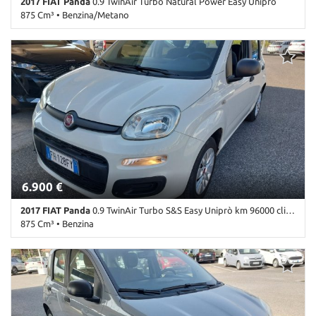
2017 FIAT Panda
0.9 TwinAir Turbo Natural Power Easy Uniprò
875 Cm³ • Benzina/Metano
103.000 Km • Cambio Manuale (5) • Bianco pastello • 5 Porte • ABS
• Airbag • Airbag Passeggero • Airbag testa • Alzacristalli elettrici
• Autoradio • Chiusura centralizzata • Climatizzatore • Controllo
trazione • Cronologia tagliandi • ESP • Immobilizzatore elettronico
• Lettore CD • Servosterzo • Start/Stop Automatico
6.900 €
2017 FIAT Panda
0.9 TwinAir Turbo S&S Easy Uniprò km 96000 clima
875 Cm³ • Benzina
96.000 Km • Cambio Manuale (5) • Bianco pastello • 5 Porte • ABS •
Airbag • Airbag Passeggero • Airbag testa • Alzacristalli elettrici •
Autoradio • Chiusura centralizzata • Climatizzatore • Controllo
trazione • ESP • Immobilizzatore elettronico • Lettore CD • Ruotino
• Servosterzo • Start/Stop Automatico