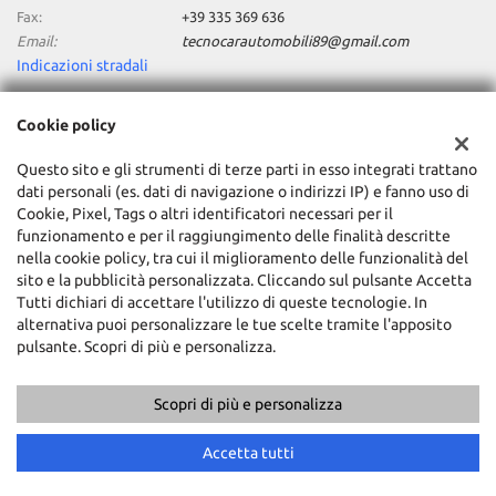
Fax:
+39 335 369 636
Email:
tecnocarautomobili89@gmail.com
Indicazioni stradali
Cookie policy
Dati fiscali:
Tecnocar Srl
Questo sito e gli strumenti di terze parti in esso integrati trattano
dati personali (es. dati di navigazione o indirizzi IP) e fanno uso di
Via Nazionale Tiburtina, Km 21,800, Tivoli Terme (RM)
Cookie, Pixel, Tags o altri identificatori necessari per il
C.F/P.IVA:
03541581009
funzionamento e per il raggiungimento delle finalità descritte
Registro delle imprese:
RM
nella cookie policy, tra cui il miglioramento delle funzionalità del
sito e la pubblicità personalizzata. Cliccando sul pulsante Accetta
Tutti dichiari di accettare l'utilizzo di queste tecnologie. In
alternativa puoi personalizzare le tue scelte tramite l'apposito
pulsante. Scopri di più e personalizza.
Scopri di più e personalizza
Copyright © 2026 GestionaleAuto.com S.r.l., Tutti i diritti riservati -
Leggi l'informativa sulla privacy
-
Cookie Policy
Accetta tutti
Sito creato da:
GestionaleAuto.com