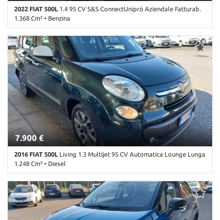
2022 FIAT 500L
1.4 95 CV S&S ConnectUniprò Aziendale Fatturab.
1.368 Cm³ • Benzina
109.000 Km • Cambio Manuale (6) • Rosso pastello • 5 Porte • ABS •
Airbag • Airbag laterali • Airbag Passeggero • Airbag testa •
Alzacristalli elettrici • Autoradio • Bluetooth • Bracciolo • Chiusura
centralizzata • Climatizzatore • Controllo trazione • Cruise Control
• ESP • Immobilizzatore elettronico • Sedile posteriore sdoppiato •
Servosterzo • Start/Stop Automatico • USB
7.900 €
2016 FIAT 500L
Living 1.3 Multijet 95 CV Automatica Lounge Lunga
1.248 Cm³ • Diesel
140.000 Km • Cambio Automatico (5) • Nero metallizzato • 5 Porte
• ABS • Airbag • Airbag laterali • Airbag Passeggero • Airbag testa
• Alzacristalli elettrici • Autoradio • Bluetooth • Bracciolo • Cerchi
in lega • Chiusura centralizzata • Climatizzatore • Controllo
automatico clima • Controllo trazione • Cruise Control • ESP •