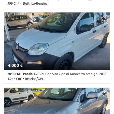
999 Cm³ • Elettrica/Benzina
104.000 Km • Cambio Manuale (6) • Grigio pastello • 5 Porte • ABS •
Airbag • Airbag Passeggero • Airbag testa • Alzacristalli elettrici •
Antifurto • Autoradio • Chiusura centralizzata • Climatizzatore •
Controllo trazione • ESP • Immobilizzatore elettronico • MP3 •
Servosterzo • Start/Stop Automatico • USB
4.000 €
2013 FIAT Panda
1.2 GPL Pop Van 2 posti Autocarro scad.gpl 2033
1.242 Cm³ • Benzina/GPL
178.000 Km • Cambio Manuale (5) • Bianco pastello • 5 Porte • ABS
• Airbag • Airbag laterali • Airbag Passeggero • Alzacristalli
elettrici • Autoradio • Boardcomputer • Chiusura centralizzata •
Climatizzatore • Immobilizzatore elettronico • Lettore CD •
Servosterzo • USB