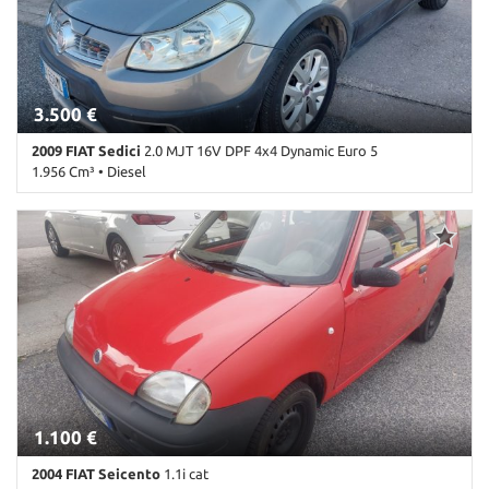
3.500 €
2009 FIAT Sedici
2.0 MJT 16V DPF 4x4 Dynamic Euro 5
1.956 Cm³ • Diesel
175.000 Km • Cambio Manuale (6) • Grigio metallizzato • 5 Porte •
ABS • Airbag • Airbag laterali • Airbag Passeggero • Alzacristalli
elettrici • Autoradio • Chiusura centralizzata • Climatizzatore •
Controllo automatico clima • Fendinebbia • Immobilizzatore
elettronico • Lettore CD • Sedile posteriore sdoppiato • Sensori di
parcheggio posteriori • Servosterzo • Specchietti laterali elettrici •
Volante in pelle
1.100 €
2004 FIAT Seicento
1.1i cat