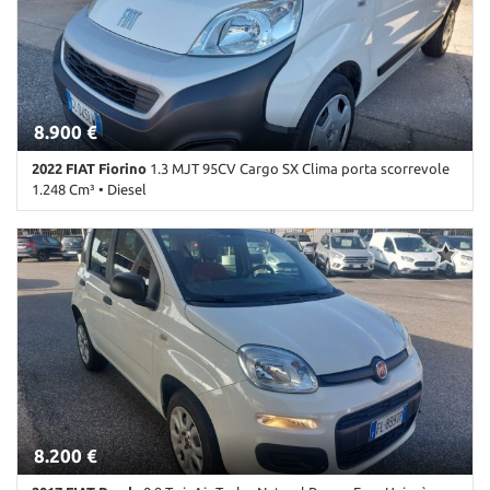
Automatico • USB
8.900 €
2022 FIAT Fiorino
1.3 MJT 95CV Cargo SX Clima porta scorrevole
1.248 Cm³ • Diesel
103.000 Km • Cambio Manuale (5) • Bianco pastello • 4 Porte • ABS
• Airbag • Alzacristalli elettrici • Autoradio • Bluetooth • Bracciolo
• Chiusura centralizzata • Climatizzatore • Controllo trazione • ESP
• Immobilizzatore elettronico • Porta scorrevole • Servosterzo •
Specchietti laterali elettrici • Start/Stop Automatico • USB
8.200 €