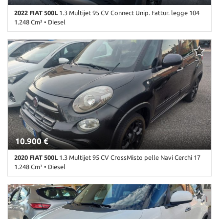
2022 FIAT 500L
1.3 Multijet 95 CV Connect Unip. Fattur. legge 104
1.248 Cm³ • Diesel
120.000 Km • Cambio Manuale (5) • Antracite metallizzato • 5 Porte
• ABS • Airbag • Airbag laterali • Airbag Passeggero • Airbag testa
• Alzacristalli elettrici • Autoradio • Bluetooth • Chiusura
centralizzata • Climatizzatore • Controllo trazione • Cruise Control
• ESP • Immobilizzatore elettronico • Sedile posteriore sdoppiato •
Servosterzo • Start/Stop Automatico • USB
10.900 €
2020 FIAT 500L
1.3 Multijet 95 CV CrossMisto pelle Navi Cerchi 17
1.248 Cm³ • Diesel
122.000 Km • Cambio Manuale (5) • Antracite metallizzato • 5 Porte
• ABS • Airbag • Airbag laterali • Airbag Passeggero • Airbag testa
• Alzacristalli elettrici • Autoradio • Autoradio digitale • Bluetooth
• Bracciolo • Cerchi in lega • Chiusura centralizzata • Climatizzatore