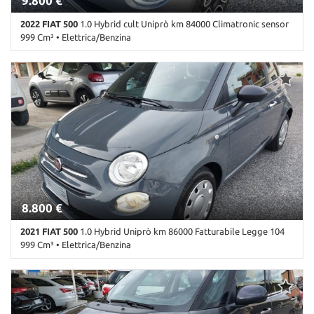
9.800 €
2022 FIAT 500
1.0 Hybrid cult Uniprò km 84000 Climatronic sensor
999 Cm³ • Elettrica/Benzina
84.000 Km • Cambio Manuale (6) • Grigio metallizzato • 3 Porte •
ABS • Airbag • Airbag laterali • Airbag Passeggero • Airbag testa •
Alzacristalli elettrici • Autoradio • Autoradio digitale • Bluetooth •
Chiusura centralizzata • Climatizzatore • Controllo automatico
clima • Controllo trazione • Cruise Control • ESP • Fendinebbia •
Immobilizzatore elettronico • Sedile posteriore sdoppiato •
Sensori di parcheggio posteriori • Servosterzo • Start/Stop
Automatico • USB • Volante in pelle
8.800 €
2021 FIAT 500
1.0 Hybrid Uniprò km 86000 Fatturabile Legge 104
999 Cm³ • Elettrica/Benzina
86.000 Km • Cambio Manuale (6) • Grigio pastello • 3 Porte • ABS •
Airbag • Airbag laterali • Airbag Passeggero • Airbag testa •
Alzacristalli elettrici • Autoradio • Autoradio digitale • Bluetooth •
Chiusura centralizzata • Climatizzatore • Controllo trazione • Cruise