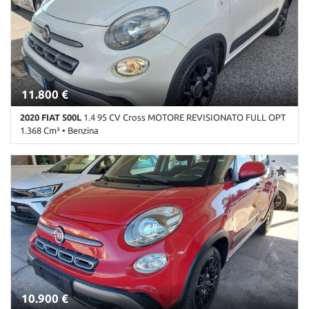
• Controllo trazione • Cruise Control • ESP • Fendinebbia • Filtro
antiparticolato • Frenata d'emergenza assistita • Immobilizzatore
elettronico • Isofix • Sedile posteriore sdoppiato • Sensore di luce
• Sensore di pioggia • Sensori di parcheggio posteriori •
Servosterzo • Navigatore satellitare • Specchietti laterali elettrici •
Start/Stop Automatico • USB • Volante in pelle
11.800 €
2020 FIAT 500L
1.4 95 CV Cross MOTORE REVISIONATO FULL OPT
1.368 Cm³ • Benzina
123.000 Km • Cambio Manuale (6) • Bianco pastello • 5 Porte • ABS
• Airbag • Airbag laterali • Airbag Passeggero • Airbag testa •
Alzacristalli elettrici • Autoradio • Autoradio digitale • Bluetooth •
Bracciolo • Cerchi in lega • Chiusura centralizzata • Climatizzatore •
Controllo automatico clima • Controllo trazione • Cruise Control •
ESP • Fendinebbia • Frenata d'emergenza assistita •
Immobilizzatore elettronico • Sedile posteriore sdoppiato •
Sensore di luce • Sensore di pioggia • Sensori di parcheggio
posteriori • Servosterzo • Navigatore satellitare • Specchietti
laterali elettrici • Start/Stop Automatico • USB • Volante in pelle
10.900 €