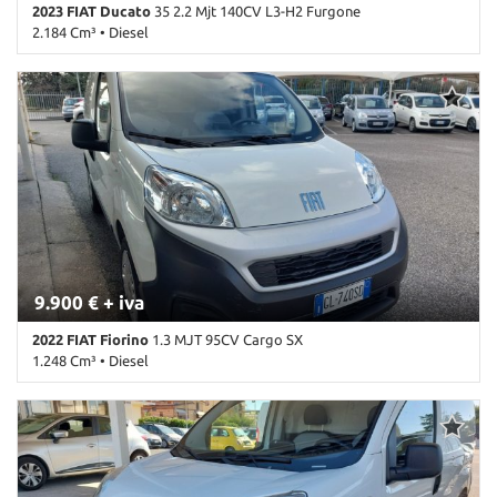
2023 FIAT Ducato
35 2.2 Mjt 140CV L3-H2 Furgone
2.184 Cm³ • Diesel
102.000 Km • Cambio Manuale (6) • Bianco pastello • 4 Porte • ABS
• Airbag • Alzacristalli elettrici • Autoradio • Autoradio digitale •
Bluetooth • Bracciolo • Chiusura centralizzata • Climatizzatore •
Cruise Control • ESP • Immobilizzatore elettronico • Porta
scorrevole • Sensori di parcheggio posteriori • Servosterzo •
Specchietti laterali elettrici • Start/Stop Automatico • Telecamera
per parcheggio assistito • USB
9.900 € + iva
2022 FIAT Fiorino
1.3 MJT 95CV Cargo SX
1.248 Cm³ • Diesel
94.000 Km • Cambio Manuale (5) • Bianco pastello • 4 Porte • ABS •
Airbag • Airbag Passeggero • Alzacristalli elettrici • Autoradio •
Bluetooth • Bracciolo • Chiusura centralizzata • Climatizzatore •
Controllo trazione • ESP • Immobilizzatore elettronico • Porta
scorrevole • Servosterzo • Specchietti laterali elettrici • Start/Stop