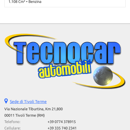
1.108 Cm³ • Benzina
167.000 Km • Cambio Manuale (5) • Rosso pastello • 3 Porte • ABS •
Airbag • Controllo automatico clima • Immobilizzatore elettronico
Sede di Tivoli Terme
Via Nazionale Tiburtina, Km 21,800
00011 Tivoli Terme (RM)
Telefono:
+39 0774 378915
Cellulare:
+39 335 740 2341