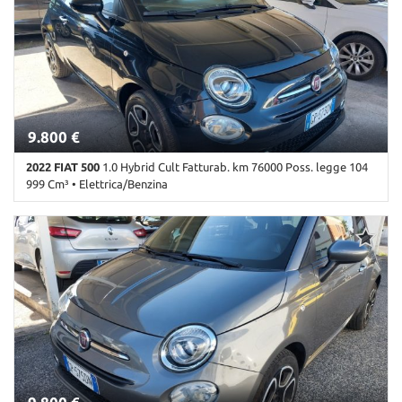
9.800 €
2022 FIAT 500
1.0 Hybrid Cult Fatturab. km 76000 Poss. legge 104
999 Cm³ • Elettrica/Benzina
76.000 Km • Cambio Manuale (6) • Nero metallizzato • 3 Porte •
ABS • Airbag • Airbag laterali • Airbag Passeggero • Airbag testa •
Alzacristalli elettrici • Autoradio • Autoradio digitale • Bluetooth •
Chiusura centralizzata • Climatizzatore • Controllo automatico
clima • Controllo trazione • Cruise Control • ESP • Fendinebbia •
Immobilizzatore elettronico • Sensori di parcheggio posteriori •
Servosterzo • Specchietti laterali elettrici • Start/Stop Automatico
• USB • Volante in pelle