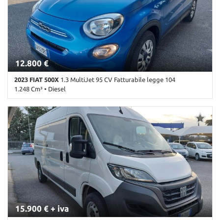
Fendinebbia • Immobilizzatore elettronico • Lettore CD • Leve al
volante • MP3 • Ruotino • Sedile posteriore sdoppiato • Sensore di
luce • Sensore di pioggia • Sensori di parcheggio posteriori •
Servosterzo • Navigatore satellitare • Specchietti laterali elettrici •
Start/Stop Automatico • Telecamera per parcheggio assistito •
Tetto panorama • USB • Volante in pelle
12.800 €
2023 FIAT 500X
1.3 MultiJet 95 CV Fatturabile legge 104
1.248 Cm³ • Diesel
99.000 Km • Cambio Manuale (5) • Azzurro metallizzato • 5 Porte •
ABS • Airbag • Airbag laterali • Airbag Passeggero • Airbag testa •
Alzacristalli elettrici • Autoradio • Autoradio digitale • Bluetooth •
Chiusura centralizzata • Climatizzatore • Controllo elettronico
della corsia • Controllo trazione • Cruise Control • ESP •
Fendinebbia • Freno di stazionamento elettrico • Immobilizzatore
elettronico • Isofix • Riconoscimento dei segnali stradali • Sedile
posteriore sdoppiato • Sensore di luce • Sensore di pioggia •
Servosterzo • Specchietti laterali elettrici • Start/Stop Automatico
• USB • Volante in pelle
15.900 € + iva