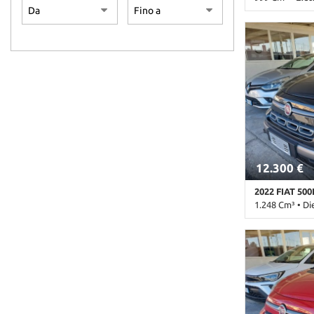
84.000 Km • Ca
metallizzato •
laterali • Air
Alzacristalli e
digitale • Blue
Climatizzatore
Controllo traz
Fendinebbia • 
Sedile posteri
parcheggio pos
Automatico • U
12.300 €
2022 FIAT 500
1.248 Cm³ • Di
120.000 Km • C
metallizzato •
laterali • Air
Alzacristalli e
Chiusura centr
Controllo traz
Immobilizzator