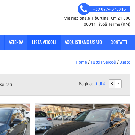
+39 0774 378915
Via Nazionale Tiburtina, Km 21,800
00011 Tivoli Terme (RM)
AZIENDA
LISTA VEICOLI
ACQUISTIAMO USATO
CONTATTI
Home
/
Tutti I Veicoli
/
Usato
Pagina:
1 di 4
sultati