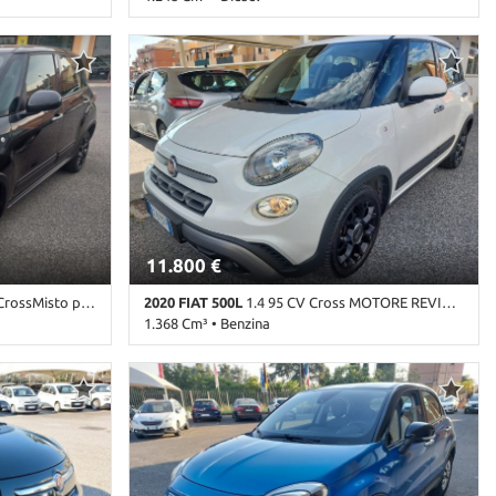
Grigio pastello
113.000 Km • Cambio Manuale (5) • Antracite
terali • Airbag
metallizzato • 5 Porte • ABS • Airbag • Airbag
talli elettrici
laterali • Airbag Passeggero • Airbag testa •
 Bluetooth •
Alzacristalli elettrici • Autoradio • Bluetooth •
tore •
Chiusura centralizzata • Climatizzatore •
 • ESP •
Controllo trazione • Cruise Control • ESP •
osterzo •
Immobilizzatore elettronico • Servosterzo •
Start/Stop Automatico • USB • Volante in pelle
11.800 €
pelle Navi Cerchi 17
2020 FIAT 500L
1.4 95 CV Cross MOTORE REVISIONATO FULL OPT
1.368 Cm³ • Benzina
 Antracite
123.000 Km • Cambio Manuale (6) • Bianco
ag • Airbag
pastello • 5 Porte • ABS • Airbag • Airbag laterali
ag testa •
• Airbag Passeggero • Airbag testa • Alzacristalli
• Autoradio
elettrici • Autoradio • Autoradio digitale •
erchi in lega •
Bluetooth • Bracciolo • Cerchi in lega • Chiusura
tore •
centralizzata • Climatizzatore • Controllo
 • ESP •
automatico clima • Controllo trazione • Cruise