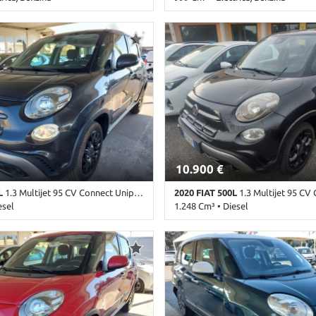
mbio Manuale (6) • Grigio
86.000 Km • Cambio Manuale (6) • 
 3 Porte • ABS • Airbag • Airbag
• 3 Porte • ABS • Airbag • Airbag la
bag Passeggero • Airbag testa •
Passeggero • Airbag testa • Alzacris
lettrici • Autoradio • Autoradio
• Autoradio • Autoradio digitale •
tooth • Chiusura centralizzata •
Chiusura centralizzata • Climatizza
 • Controllo automatico clima •
Controllo trazione • Cruise Control
ione • Cruise Control • ESP •
Immobilizzatore elettronico • Serv
Immobilizzatore elettronico •
Start/Stop Automatico • USB
ore sdoppiato • Sensori di
teriori • Servosterzo • Start/Stop
SB • Volante in pelle
10.900 €
L
1.3 Multijet 95 CV Connect Unip. Fattur. legge 104
2020 FIAT 500L
1.3 Multijet 95 CV CrossMisto 
esel
1.248 Cm³ • Diesel
ambio Manuale (5) • Antracite
122.000 Km • Cambio Manuale (5) •
 5 Porte • ABS • Airbag • Airbag
metallizzato • 5 Porte • ABS • Airb
bag Passeggero • Airbag testa •
laterali • Airbag Passeggero • Airb
lettrici • Autoradio • Bluetooth •
Alzacristalli elettrici • Autoradio 
alizzata • Climatizzatore •
digitale • Bluetooth • Bracciolo • C
ione • Cruise Control • ESP •
Chiusura centralizzata • Climatizza
e elettronico • Sedile posteriore
Controllo trazione • Cruise Control