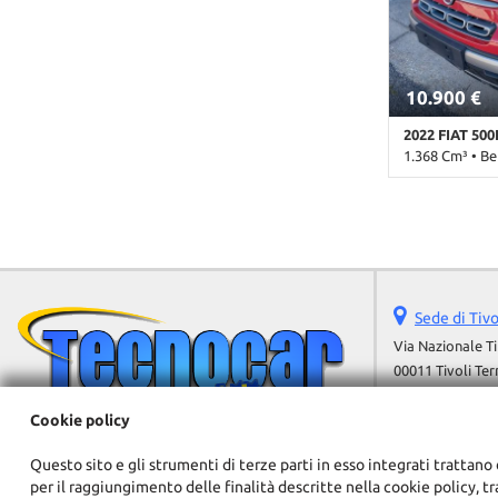
sdoppiato • S
• USB
10.900 €
2022 FIAT 500
1.368 Cm³ • Be
109.000 Km • 
pastello • 5 Po
• Airbag Passe
elettrici • Aut
Chiusura centr
Controllo traz
Sede di Tiv
Immobilizzator
sdoppiato • S
Via Nazionale T
• USB
00011 Tivoli Te
Telefono:
Cellulare:
Cookie policy
Fax:
Questo sito e gli strumenti di terze parti in esso integrati trattano 
Email:
per il raggiungimento delle finalità descritte nella cookie policy, t
Indicazioni str