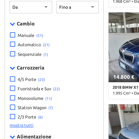
1.968 Cm³ • El
in pelle
63.000 Km • C
metallizzato •
Cambio
Control • Airb
Passeggero • Ai
Manuale
• Autoradio • 
(51)
Bracciolo • Cer
Automatico
(21)
• Climatizzato
zone • Control
Sequenziale
(1)
Fari LED • Fen
assistita • Hil
Carrozzeria
elettronico • In
14.800 €
volante • Rico
4/5 Porte
(23)
Sedili riscaldat
2018 BMW X1
Sensore di pio
Fuoristrada e Suv
(22)
1.995 Cm³ • Di
anteriori • Sen
Monovolume
(11)
Servosterzo • 
162.000 Km • 
laterali elettr
Station Wagon
(7)
metallizzato •
Telecamera per
laterali • Air
2/3 Porte
(6)
oscurati • Vola
Alzacristalli e
mostra tutti
Bracciolo • Cer
• Climatizzato
Alimentazione
Controllo trazi