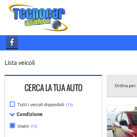
HOME
AZIENDA
LISTA VEICOLI
Lista veicoli
ACQUISTIAMO USATO
CONTATTI
CERCA LA TUA AUTO
Ordina per:
Tutti i veicoli disponibili
(73)
Condizione
Usato
(73)