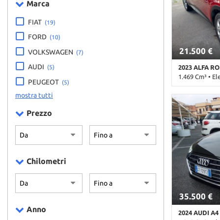
Marca
FIAT
(19)
FORD
(10)
21.500 €
VOLKSWAGEN
(7)
AUDI
2023 ALFA R
(5)
1.469 Cm³ • El
PEUGEOT
(5)
19.000 Km • C
mostra tutti
pastello • 5 Po
Prezzo
• Airbag Passe
elettrici • Aut
Bluetooth • Bra
centralizzata 
automatico cli
corsia • Contr
Chilometri
• Fari LED • F
assistita • Imm
pelle • Leve a
35.500 €
segnali stradal
pioggia • Servo
Anno
2024 AUDI A4
elettrici • St