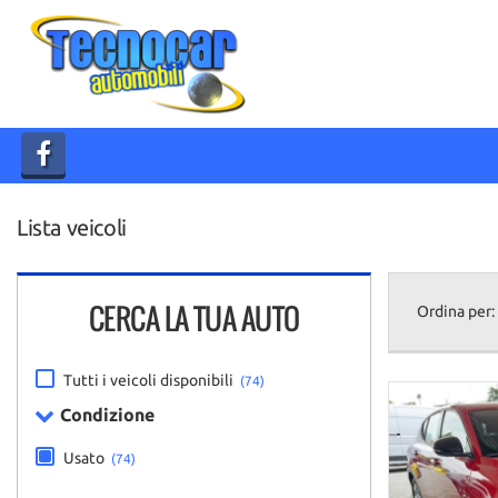
HOME
AZIENDA
LISTA VEICOLI
Lista veicoli
ACQUISTIAMO USATO
CONTATTI
CERCA LA TUA AUTO
Ordina per:
Tutti i veicoli disponibili
(74)
Condizione
Usato
(74)