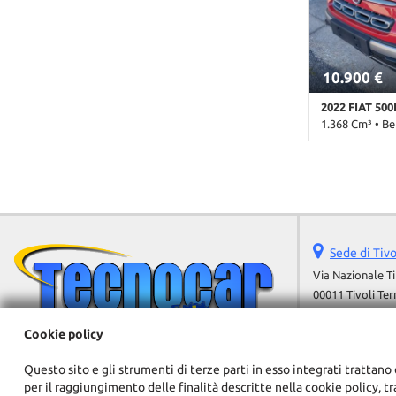
sdoppiato • S
• USB
10.900 €
2022 FIAT 500
1.368 Cm³ • Be
109.000 Km • 
pastello • 5 Po
• Airbag Passe
elettrici • Aut
Chiusura centr
Controllo traz
Sede di Tiv
Immobilizzator
sdoppiato • S
Via Nazionale T
• USB
00011 Tivoli Te
Telefono:
Cellulare:
Cookie policy
Fax:
Questo sito e gli strumenti di terze parti in esso integrati trattano 
Email:
per il raggiungimento delle finalità descritte nella cookie policy, t
Indicazioni str