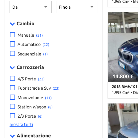
1.968 Cm³ • El
in pelle
63.000 Km • C
metallizzato •
Cambio
Control • Airb
Passeggero • Ai
Manuale
• Autoradio • 
(51)
Bracciolo • Cer
Automatico
(22)
• Climatizzato
zone • Control
Sequenziale
(1)
Fari LED • Fen
assistita • Hil
Carrozzeria
elettronico • In
14.800 €
volante • Rico
4/5 Porte
(23)
Sedili riscaldat
2018 BMW X1
Sensore di pio
Fuoristrada e Suv
(23)
1.995 Cm³ • Di
anteriori • Sen
Monovolume
(11)
Servosterzo • 
162.000 Km • 
laterali elettr
Station Wagon
(8)
metallizzato •
Telecamera per
laterali • Air
2/3 Porte
(6)
oscurati • Vola
Alzacristalli e
mostra tutti
Bracciolo • Cer
• Climatizzato
Alimentazione
Controllo trazi