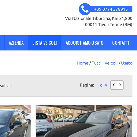
+39 0774 378915
Via Nazionale Tiburtina, Km 21,800
00011 Tivoli Terme (RM)
AZIENDA
LISTA VEICOLI
ACQUISTIAMO USATO
CONTATTI
Home
/
Tutti I Veicoli
/
Usato
Pagina:
1 di 4
sultati