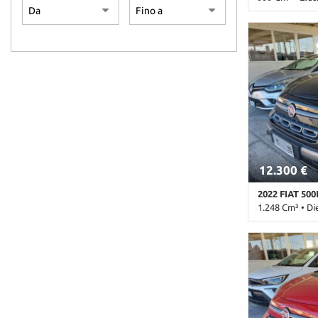
84.000 Km • Ca
metallizzato •
laterali • Air
Alzacristalli e
digitale • Blue
Climatizzatore
Controllo traz
Fendinebbia • 
Sedile posteri
parcheggio pos
Automatico • U
12.300 €
2022 FIAT 500
1.248 Cm³ • Di
120.000 Km • C
metallizzato •
laterali • Air
Alzacristalli e
Chiusura centr
Controllo traz
Immobilizzator