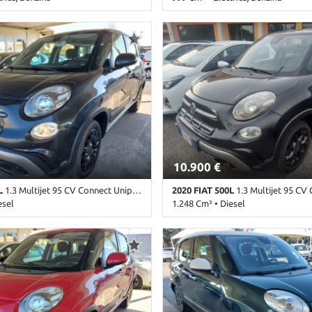
mbio Manuale (6) • Grigio
86.000 Km • Cambio Manuale (6) • 
 3 Porte • ABS • Airbag • Airbag
• 3 Porte • ABS • Airbag • Airbag la
bag Passeggero • Airbag testa •
Passeggero • Airbag testa • Alzacris
lettrici • Autoradio • Autoradio
• Autoradio • Autoradio digitale •
tooth • Chiusura centralizzata •
Chiusura centralizzata • Climatizza
 • Controllo automatico clima •
Controllo trazione • Cruise Control
ione • Cruise Control • ESP •
Immobilizzatore elettronico • Serv
Immobilizzatore elettronico •
Start/Stop Automatico • USB
ore sdoppiato • Sensori di
teriori • Servosterzo • Start/Stop
SB • Volante in pelle
10.900 €
L
1.3 Multijet 95 CV Connect Unip. Fattur. legge 104
2020 FIAT 500L
1.3 Multijet 95 CV CrossMisto 
esel
1.248 Cm³ • Diesel
ambio Manuale (5) • Antracite
122.000 Km • Cambio Manuale (5) •
 5 Porte • ABS • Airbag • Airbag
metallizzato • 5 Porte • ABS • Airb
bag Passeggero • Airbag testa •
laterali • Airbag Passeggero • Airb
lettrici • Autoradio • Bluetooth •
Alzacristalli elettrici • Autoradio 
alizzata • Climatizzatore •
digitale • Bluetooth • Bracciolo • C
ione • Cruise Control • ESP •
Chiusura centralizzata • Climatizza
e elettronico • Sedile posteriore
Controllo trazione • Cruise Control