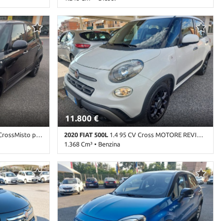
Grigio pastello
113.000 Km • Cambio Manuale (5) • Antracite
terali • Airbag
metallizzato • 5 Porte • ABS • Airbag • Airbag
talli elettrici
laterali • Airbag Passeggero • Airbag testa •
 Bluetooth •
Alzacristalli elettrici • Autoradio • Bluetooth •
tore •
Chiusura centralizzata • Climatizzatore •
 • ESP •
Controllo trazione • Cruise Control • ESP •
osterzo •
Immobilizzatore elettronico • Servosterzo •
Start/Stop Automatico • USB • Volante in pelle
11.800 €
pelle Navi Cerchi 17
2020 FIAT 500L
1.4 95 CV Cross MOTORE REVISIONATO FULL OPT
1.368 Cm³ • Benzina
 Antracite
123.000 Km • Cambio Manuale (6) • Bianco
ag • Airbag
pastello • 5 Porte • ABS • Airbag • Airbag laterali
ag testa •
• Airbag Passeggero • Airbag testa • Alzacristalli
• Autoradio
elettrici • Autoradio • Autoradio digitale •
erchi in lega •
Bluetooth • Bracciolo • Cerchi in lega • Chiusura
tore •
centralizzata • Climatizzatore • Controllo
 • ESP •
automatico clima • Controllo trazione • Cruise