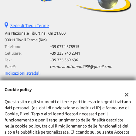
Sede di Tivoli Terme
Via Nazionale Tiburtina, Km 21,800
00011 Tivoli Terme (RM)
Telefono:
+39 0774 378915
Cellulare:
+39 335 740 2341
Fax:
+39 335 369 636
Email:
tecnocarautomobili89@gmail.com
Indicazioni stradali
Cookie policy
Dati fiscali:
Tecnocar Srl
Questo sito e gli strumenti di terze parti in esso integrati trattano
dati personali (es. dati di navigazione o indirizzi IP) e fanno uso di
Via Nazionale Tiburtina, Km 21,800, Tivoli Terme (RM)
Cookie, Pixel, Tags o altri identificatori necessari per il
C.F/P.IVA:
03541581009
funzionamento e per il raggiungimento delle finalità descritte
Registro delle imprese:
RM
nella cookie policy, tra cui il miglioramento delle funzionalità del
sito e la pubblicità personalizzata. Cliccando sul pulsante Accetta