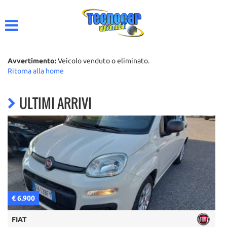
HOME
AZIENDA
Avvertimento:
Veicolo venduto o eliminato.
Ritorna alla home
LISTA VEICOLI
ULTIMI ARRIVI
ACQUISTIAMO USATO
CONTATTI
€ 6.900
€
FIAT